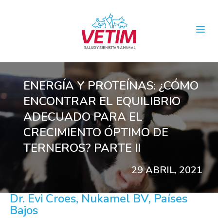
Open
ENERGÍA Y PROTEÍNAS: ¿CÓMO
ENCONTRAR EL EQUILIBRIO
ADECUADO PARA EL
CRECIMIENTO ÓPTIMO DE
TERNEROS? PARTE II
29 ABRIL, 2021
Dr. Evi Croes, Nukamel BV, Países
Bajos