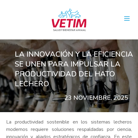
Open
LA INNOVACIÓN Y LA EFICIENCIA
SE UNEN PARA IMPULSAR LA
PRODUCTIVIDAD DEL HATO
LECHERO
23 NOVIEMBRE, 2025
La productividad sostenible en los sistemas lecheros
modernos requiere soluciones respaldadas por ciencia,
innovación y aliados estratégicos de confianza. En este