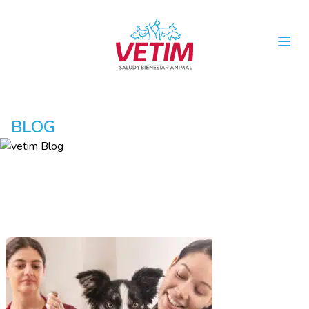
Open
BLOG