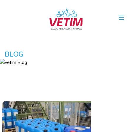
Open
BLOG