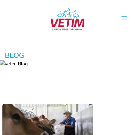
Open
BLOG