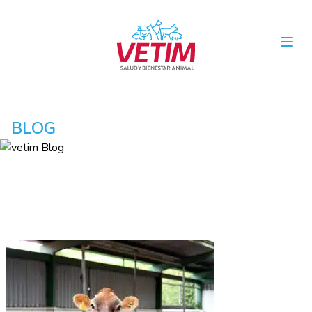
Open
BLOG