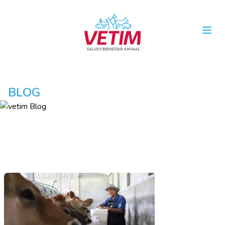
Open
BLOG