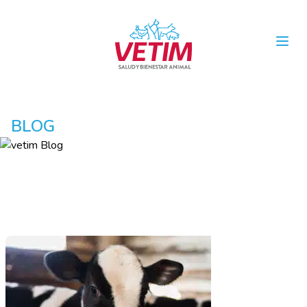
Open
BLOG