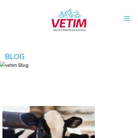
Open
BLOG