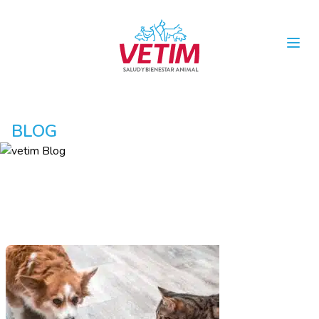
Open
BLOG