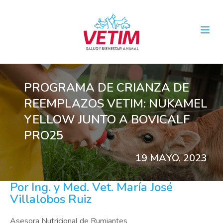
Open
PROGRAMA DE CRIANZA DE
REEMPLAZOS VETIM: NUKAMEL
YELLOW JUNTO A BOVICALF
PRO25
19 MAYO, 2023
Por Ing. y Med. Vet. María José
Villalobos Ruiz
Asesora Nutricional de Rumiantes