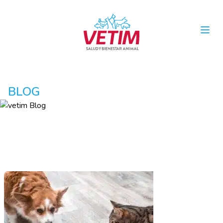
Open
BLOG